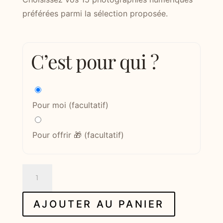
initial
actuel
préférées parmi la sélection proposée.
était :
est :
300,00 €.
250,00 €.
C’est pour qui ?
Pour moi
(facultatif)
Pour offrir 🎁
(facultatif)
quantité
de
15
AJOUTER AU PANIER
photos