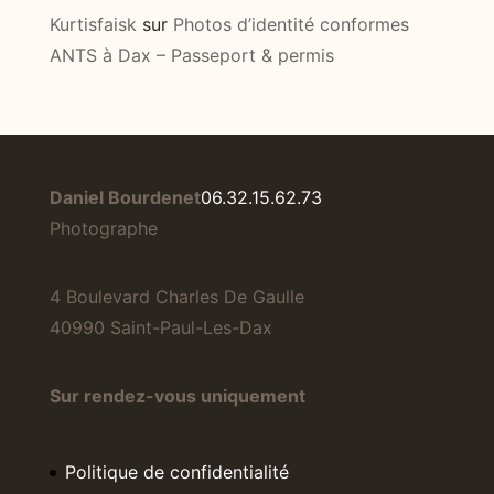
Kurtisfaisk
sur
Photos d’identité conformes
ANTS à Dax – Passeport & permis
Daniel Bourdenet
06.32.15.62.73
Photographe
4 Boulevard Charles De Gaulle
40990 Saint-Paul-Les-Dax
Sur rendez-vous uniquement
Politique de confidentialité