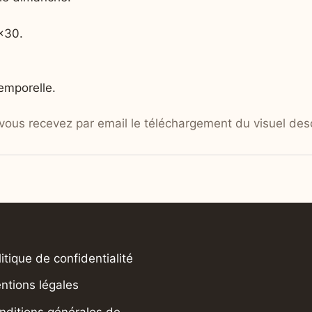
×30.
emporelle.
ous recevez par email le téléchargement du visuel descri
litique de confidentialité
ntions légales
nditions générales de