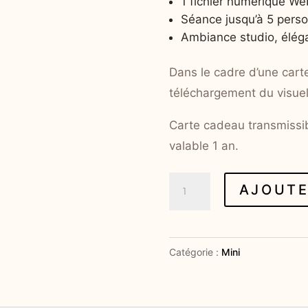
1 fichier numérique We
Séance jusqu’à 5 pers
Ambiance studio, éléga
Dans le cadre d’une cart
téléchargement du visuel d
Carte cadeau transmissib
valable 1 an.
quantité
AJOUTE
de
Le
portrait
Catégorie :
Mini
du
dimanche