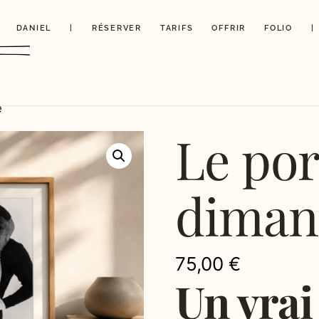
DANIEL
|
RÉSERVER
TARIFS
OFFRIR
FOLIO
|
e
Le por
diman
75,00
€
Un vrai