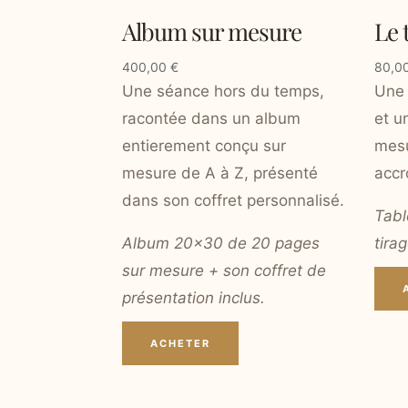
Album sur mesure
Le 
400,00
€
80,0
Une séance hors du temps,
Une 
racontée dans un album
et u
entierement conçu sur
mesu
mesure de A à Z, présenté
accr
dans son coffret personnalisé.
Tabl
Album 20x30 de 20 pages
tira
sur mesure + son coffret de
présentation inclus.
ACHETER