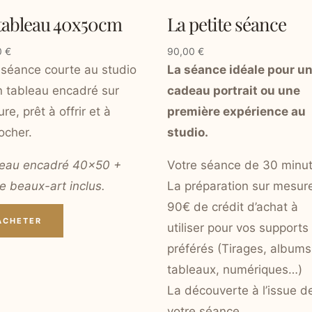
tableau 40x50cm
La petite séance
0
€
90,00
€
séance courte au studio
La séance idéale pour u
n tableau encadré sur
cadeau portrait ou une
re, prêt à offrir et à
première expérience au
ocher.
studio.
eau encadré 40×50 +
Votre séance de 30 minu
ge beaux-art inclus.
La préparation sur mesur
90€ de crédit d’achat à
ACHETER
utiliser pour vos supports
préférés (Tirages, albums
tableaux, numériques…)
La découverte à l’issue d
votre séance.