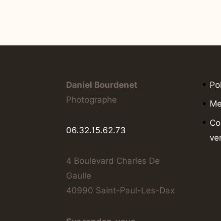
Daniel Bourdenet
Po
Photographe
Me
Co
06.32.15.62.73
ve
4 Boulevard Charles De
Gaulle
40990 Saint-Paul-Les-Dax