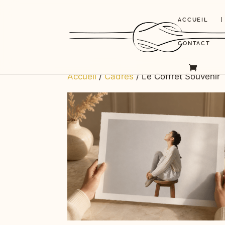
ACCUEIL
|
CONTACT
Accueil
/
Cadres
/ Le Coffret Souvenir