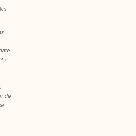
les
es
 date
pter
e
er de
ce