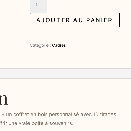
quantité
de
Le
AJOUTER AU PANIER
Coffret
Souvenir
Catégorie :
Cadres
n
 + un coffret en bois personnalisé avec 10 tirages
rir une vraie boîte à souvenirs.