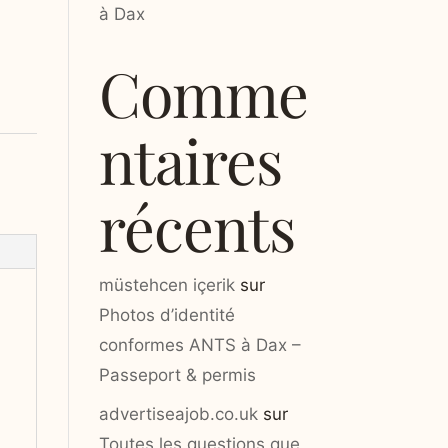
à Dax
Comme
ntaires
récents
müstehcen içerik
sur
Photos d’identité
conformes ANTS à Dax –
Passeport & permis
advertiseajob.co.uk
sur
Toutes les questions que