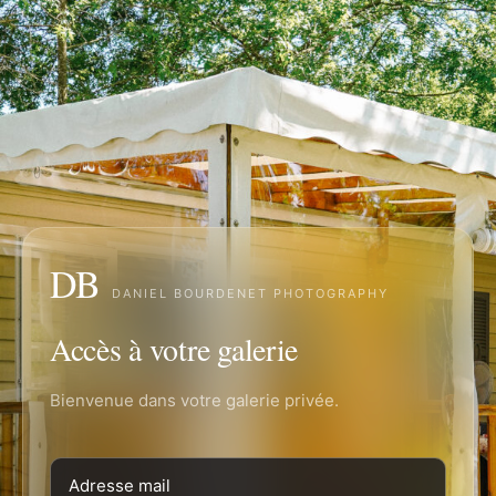
DB
DANIEL BOURDENET PHOTOGRAPHY
Accès à votre galerie
Bienvenue dans votre galerie privée.