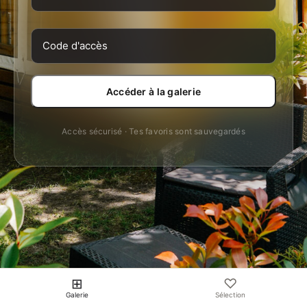
Accéder à la galerie
Accès sécurisé · Tes favoris sont sauvegardés
⊞
♡
Galerie
Sélection