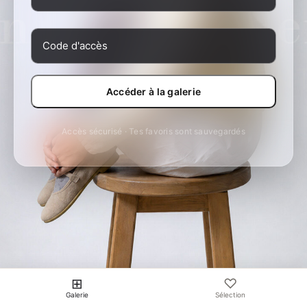
Accéder à la galerie
Accès sécurisé · Tes favoris sont sauvegardés
⊞
♡
Galerie
Sélection